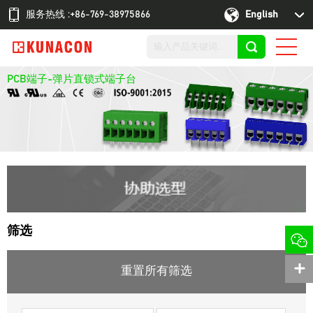
服务热线 :+86-769-38975866
English
PCB端子-弹片直锁式端子台
筛选
重置所有筛选