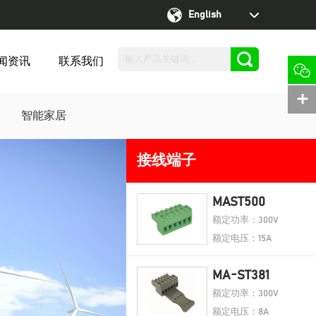
English
闻资讯
联系我们
智能家居
接线端子
MAST500
额定功率：300V
额定电压：15A
MA-ST381
额定功率：300V
额定电压：8A